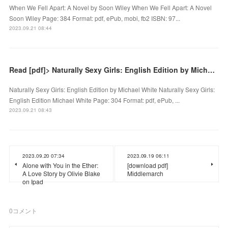
When We Fell Apart: A Novel by Soon Wiley When We Fell Apart: A Novel
Soon Wiley Page: 384 Format: pdf, ePub, mobi, fb2 ISBN: 97...
2023.09.21 08:44
Read [pdf]> Naturally Sexy Girls: English Edition by Michael White
Naturally Sexy Girls: English Edition by Michael White Naturally Sexy Girls:
English Edition Michael White Page: 304 Format: pdf, ePub, ...
2023.09.21 08:43
2023.09.20 07:34
2023.09.19 06:11
Alone with You in the Ether:
[download pdf]
A Love Story by Olivie Blake
Middlemarch
on Ipad
0
コメント