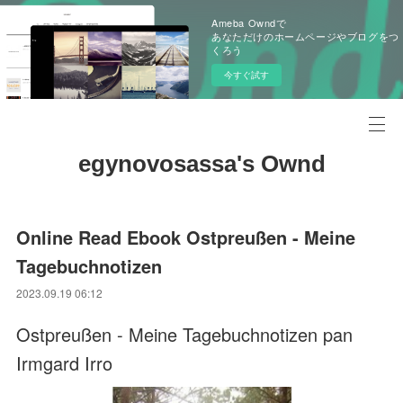
Ameba Owndで
あなただけのホームページやブログをつ
くろう
今すぐ試す
egynovosassa's Ownd
Online Read Ebook Ostpreußen - Meine
Tagebuchnotizen
2023.09.19 06:12
Ostpreußen - Meine Tagebuchnotizen pan
Irmgard Irro